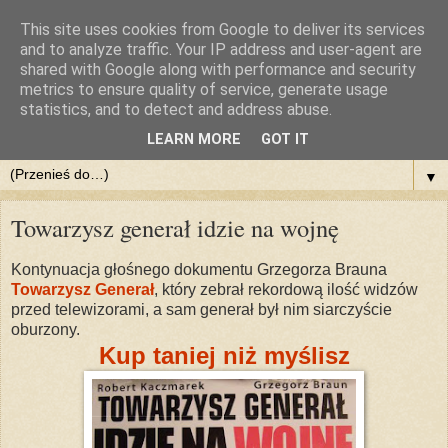
This site uses cookies from Google to deliver its services
::DlaPolski.pl - POBIERZ
and to analyze traffic. Your IP address and user-agent are
shared with Google along with performance and security
metrics to ensure quality of service, generate usage
Pobieraj filmy, muzykę, dokumenty, programy. Chomikuj z
statistics, and to detect and address abuse.
nami. Legalnie i za darmo
LEARN MORE
GOT IT
▼
Towarzysz generał idzie na wojnę
Kontynuacja głośnego dokumentu Grzegorza Brauna
Towarzysz Generał
, który zebrał rekordową ilość widzów
przed telewizorami, a sam generał był nim siarczyście
oburzony.
Kup taniej niż myślisz