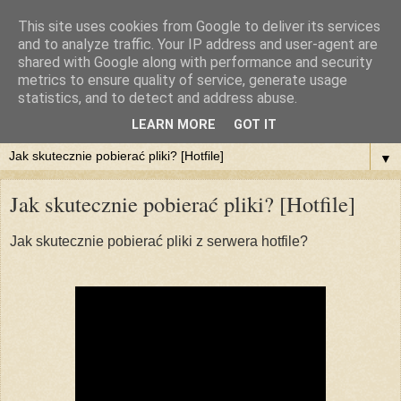
This site uses cookies from Google to deliver its services
::DlaPolski.pl - POBIERZ
and to analyze traffic. Your IP address and user-agent are
shared with Google along with performance and security
metrics to ensure quality of service, generate usage
Pobieraj filmy, muzykę, dokumenty, programy. Chomikuj z
statistics, and to detect and address abuse.
nami. Legalnie i za darmo
LEARN MORE
GOT IT
▼
Jak skutecznie pobierać pliki? [Hotfile]
Jak skutecznie pobierać pliki z serwera hotfile?