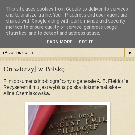
This site uses cookies from Google to deliver its services
::DlaPolski.pl - POBIERZ
and to analyze traffic. Your IP address and user-agent are
shared with Google along with performance and security
metrics to ensure quality of service, generate usage
Pobieraj filmy, muzykę, dokumenty, programy. Chomikuj z
statistics, and to detect and address abuse.
nami. Legalnie i za darmo
LEARN MORE
GOT IT
▼
On wierzył w Polskę
Film dokumentalno-biograficzny o generale A. E. Fieldorfie.
Reżyserem filmu jest wybitna polska dokumentalistka –
Alina Czerniakowska.