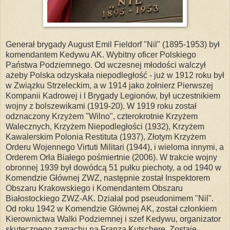
Generał brygady August Emil Fieldorf "Nil" (1895-1953) był
komendantem Kedywu AK. Wybitny oficer Polskiego
Państwa Podziemnego. Od wczesnej młodości walczył
ażeby Polska odzyskała niepodległość - już w 1912 roku był
w Związku Strzeleckim, a w 1914 jako żołnierz Pierwszej
Kompanii Kadrowej i l Brygady Legionów, był uczestnikiem
wojny z bolszewikami (1919-20). W 1919 roku został
odznaczony Krzyżem "Wilno", czterokrotnie Krzyżem
Walecznych, Krzyżem Niepodległości (1932), Krzyżem
Kawalerskim Polonia Restituta (1937), Złotym Krzyżem
Orderu Wojennego Virtuti Militari (1944), i wieloma innymi, a
Orderem Orła Białego pośmiertnie (2006). W trakcie wojny
obronnej 1939 był dowódcą 51 pułku piechoty, a od 1940 w
Komendzie Głównej ZWZ, następnie został Inspektorem
Obszaru Krakowskiego i Komendantem Obszaru
Białostockiego ZWZ-AK. Działał pod pseudonimem "Nil".
Od roku 1942 w Komendzie Głównej AK, został członkiem
Kierownictwa Walki Podziemnej i szef Kedywu, organizator
skutecznego zamachu na Franza Kutscherę. Zostaje