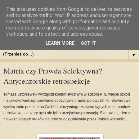
This site uses cookies from Google to deliver its services
::DlaPolski.pl - POBIERZ
and to analyze traffic. Your IP address and user-agent are
shared with Google along with performance and security
metrics to ensure quality of service, generate usage
Pobieraj filmy, muzykę, dokumenty, programy. Chomikuj z
statistics, and to detect and address abuse.
nami. Legalnie i za darmo
LEARN MORE
GOT IT
▼
Matrix czy Prawda Selektywna?
Antycenzorskie retrospekcje
Tomasz Strzyżewski wyrządził komunistycznym władzom PRL więcej szkód
niż jakiekolwiek ugrupowanie opozycyjne drugiej połowy lat 70. Brawurowe
wywiezienie przezeń na Zachód olbrzymiego zestawu tajnych dokumentów
państwowej cenzury było nie tylko przejściową sensacją. Stanowiło jeden z
najważniejszych kroków na drodze odzyskiwania przez Polskę wolności.