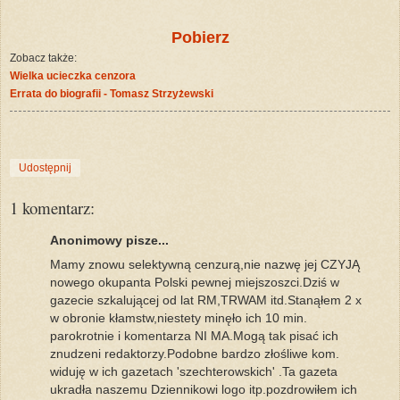
Pobierz
Zobacz także:
Wielka ucieczka cenzora
Errata do biografii - Tomasz Strzyżewski
Udostępnij
1 komentarz:
Anonimowy pisze...
Mamy znowu selektywną cenzurą,nie nazwę jej CZYJĄ
nowego okupanta Polski pewnej miejszoszci.Dziś w
gazecie szkalującej od lat RM,TRWAM itd.Stanąłem 2 x
w obronie kłamstw,niestety minęło ich 10 min.
parokrotnie i komentarza NI MA.Mogą tak pisać ich
znudzeni redaktorzy.Podobne bardzo złośliwe kom.
widuję w ich gazetach 'szechterowskich' .Ta gazeta
ukradła naszemu Dziennikowi logo itp.pozdrowiłem ich