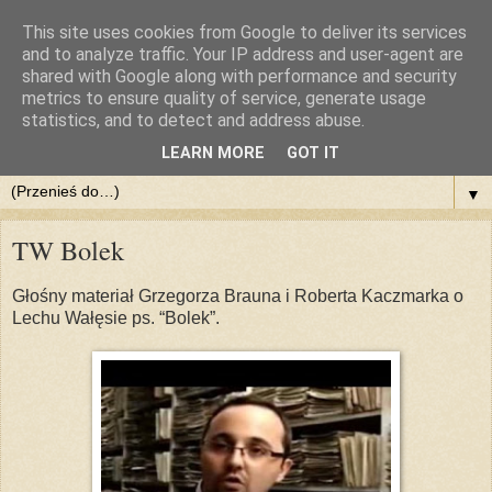
This site uses cookies from Google to deliver its services
::DlaPolski.pl - POBIERZ
and to analyze traffic. Your IP address and user-agent are
shared with Google along with performance and security
metrics to ensure quality of service, generate usage
Pobieraj filmy, muzykę, dokumenty, programy. Chomikuj z
statistics, and to detect and address abuse.
nami. Legalnie i za darmo
LEARN MORE
GOT IT
▼
TW Bolek
Głośny materiał Grzegorza Brauna i Roberta Kaczmarka o
Lechu Wałęsie ps. “Bolek”.